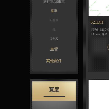
旅行車/城市車
童車
鋁合金
621DH
鐵
| 型號 | 621DH
130mm | 彈簧
BMX
坐管
其他配件
寬度