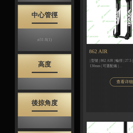
中心管徑
ø31.8
(1)
862 AIR
| 型號 | 862 AIR | 輪徑 | 27
高度
130mm | 可選配備 |…
查看详细
後掠角度