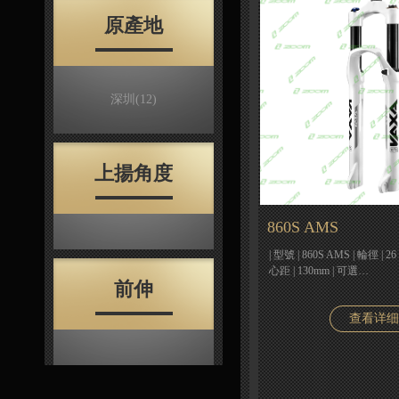
原產地
深圳
(12)
上揚角度
860S AMS
| 型號 | 860S AMS | 輪徑 | 2
心距 | 130mm | 可選…
前伸
查看详细