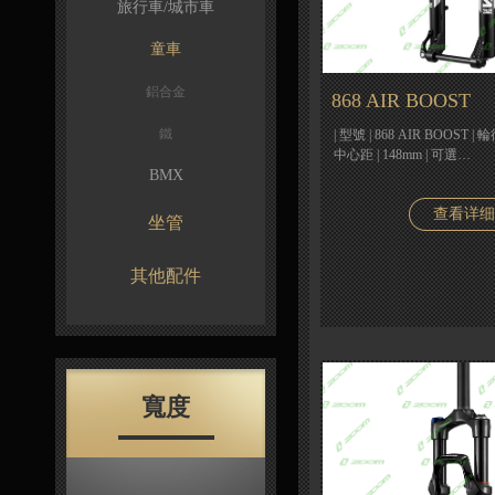
旅行車/城市車
童車
鋁合金
868 AIR BOOST
鐵
| 型號 | 868 AIR BOOST | 輪
中心距 | 148mm | 可選…
BMX
查看详细
坐管
其他配件
寬度