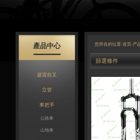
產品中心
您所在的位置-
首页
-
产
篩選條件
避震前叉
立管
車把手
公路車
山地車