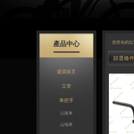
產品中心
您所在的位
篩選條
避震前叉
立管
車把手
公路車
山地車