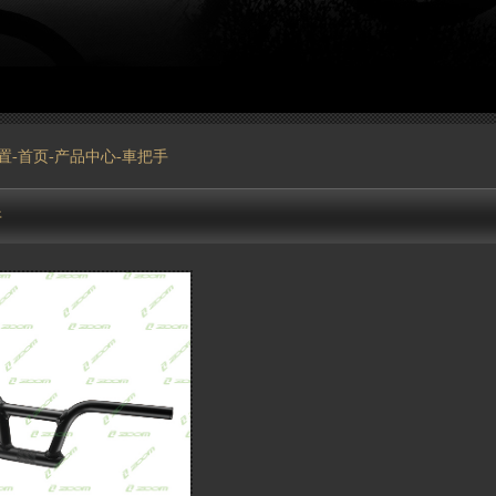
置-
首页
-
产品中心
-車把手
件