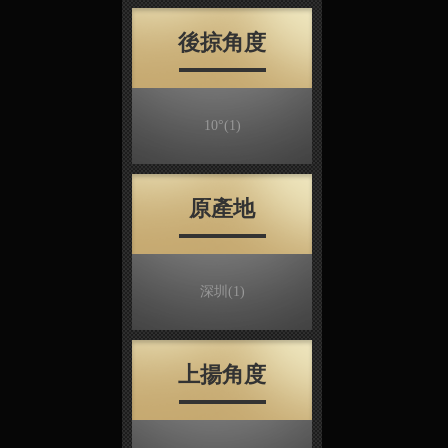
後掠角度
10°
(1)
原產地
深圳
(1)
上揚角度