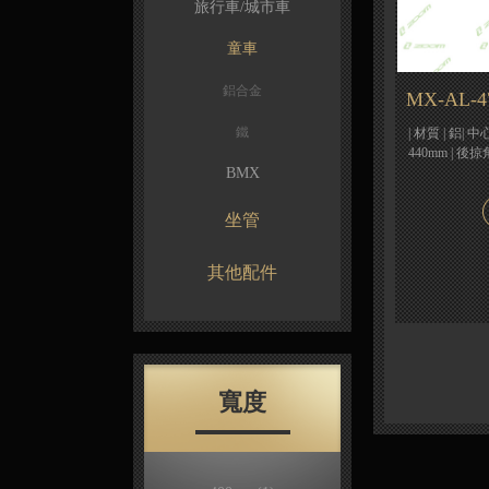
旅行車/城市車
童車
鋁合金
MX-AL-4
鐵
| 材質 | 鋁| 中心
440mm | 後掠角
BMX
坐管
其他配件
寬度