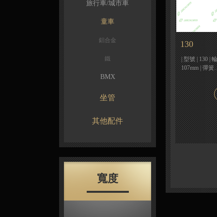
旅行車/城市車
童車
鋁合金
130
鐵
| 型號 | 130 |
107mm | 彈簧
BMX
坐管
其他配件
寬度