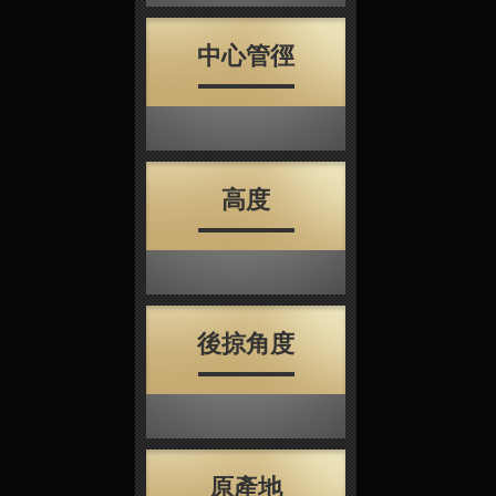
中心管徑
高度
後掠角度
原產地