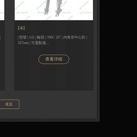
141
|
| 型號 | 141 | 輪徑 | 700C 26" | 內角管中心距 |
107mm | 可選配備…
查看详细
尾頁