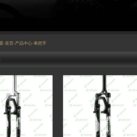
置-
首页
-
产品中心
-車把手
件