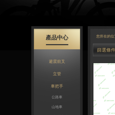
產品中心
您所在的位
篩選條
避震前叉
立管
車把手
公路車
山地車