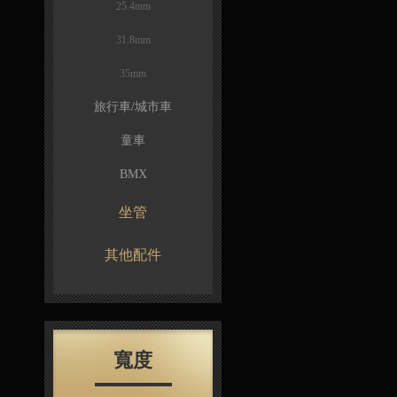
25.4mm
31.8mm
35mm
旅行車/城市車
童車
BMX
坐管
其他配件
寬度