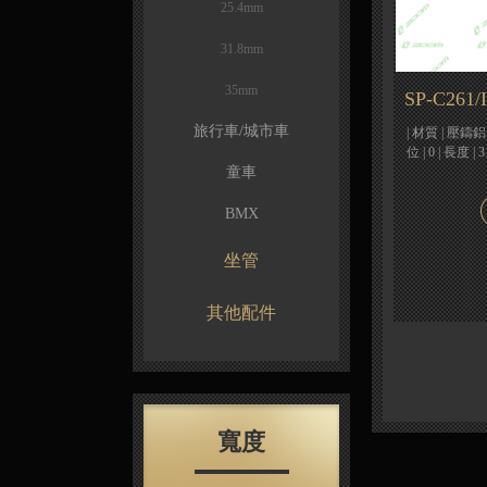
25.4mm
31.8mm
35mm
SP-C261/
旅行車/城市車
| 材質 | 壓鑄鋁 /
位 | 0 | 長度 | 
童車
BMX
坐管
其他配件
寬度