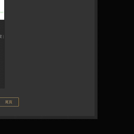
度 |
尾頁