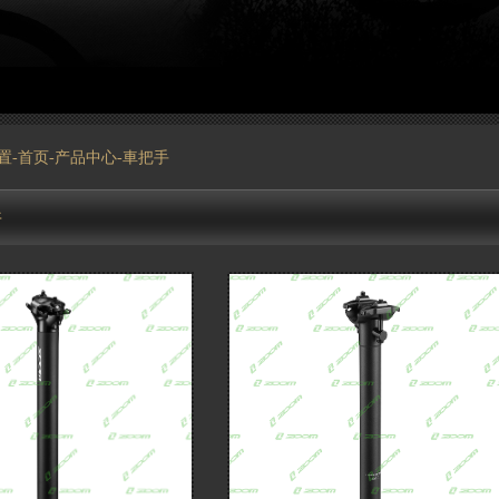
置-
首页
-
产品中心
-車把手
件