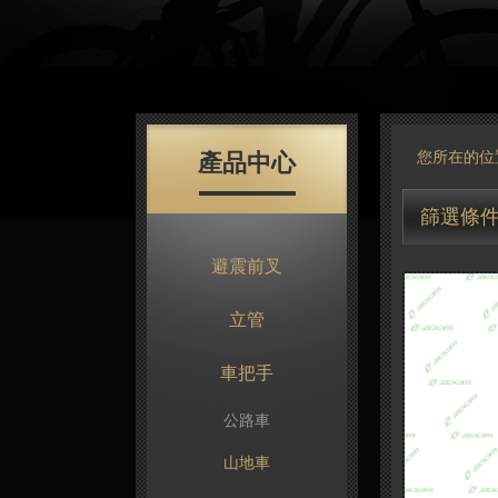
產品中心
您所在的位
篩選條
避震前叉
立管
車把手
公路車
山地車