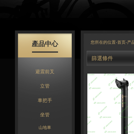
產品中心
您所在的位置-
首页
-
产
篩選條件
避震前叉
立管
車把手
坐管
山地車