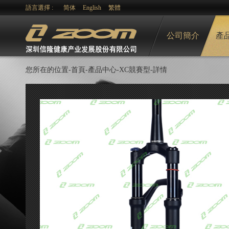
語言選擇 :
简体
English
繁體
公司簡介
產
您所在的位置-
首頁-
產品中心
-
XC競賽型
-詳情