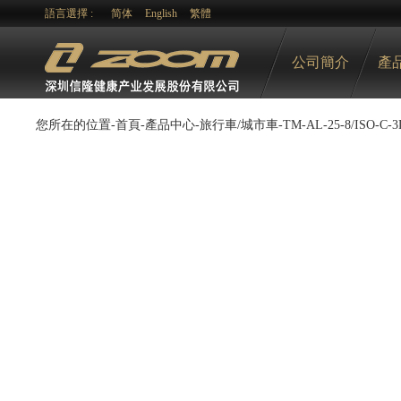
語言選擇 :
简体
English
繁體
公司簡介
產
您所在的位置-
首頁
-
產品中心
-
旅行車/城市車
-
TM-AL-25-8/ISO-C
-