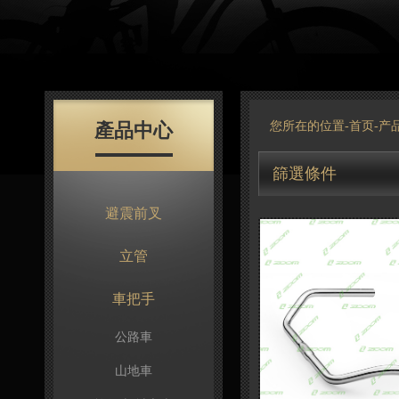
產品中心
您所在的位置-
首页
-
产
篩選條件
避震前叉
立管
車把手
公路車
山地車