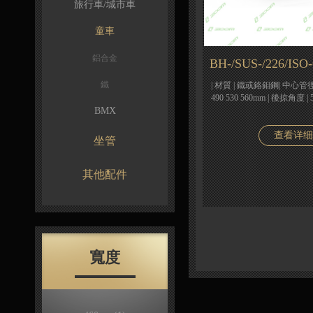
旅行車/城市車
童車
鋁合金
BH-/SUS-/226/ISO
鐵
| 材質 | 鐵或鉻鉬鋼| 中心管徑 | 
490 530 560mm | 後掠角度 |
BMX
查看详细
坐管
其他配件
寬度