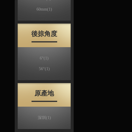
60mm
(1)
後掠角度
6°
(1)
56°
(1)
原產地
深圳
(1)